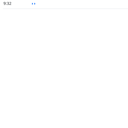
9:32
◑◑